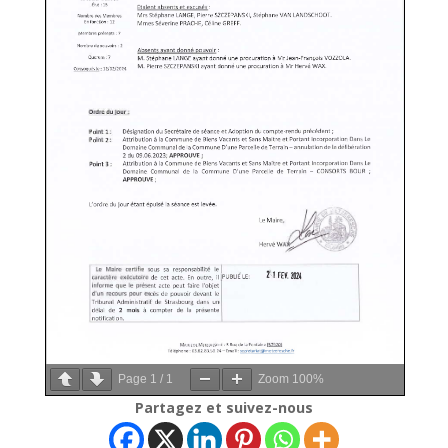
Page
1
/
1
Zoom
100%
Partagez et suivez-nous