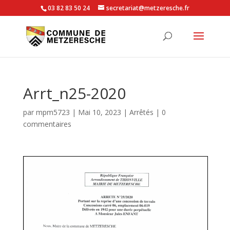
03 82 83 50 24
secretariat@metzeresche.fr
Arrt_n25-2020
par
mpm5723
|
Mai 10, 2023
|
Arrêtés
|
0
commentaires