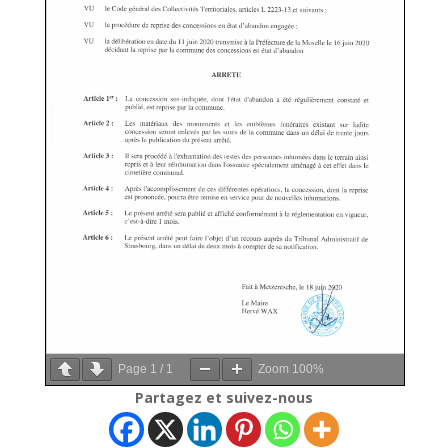
Page
1
/
1
Zoom
100%
Partagez et suivez-nous