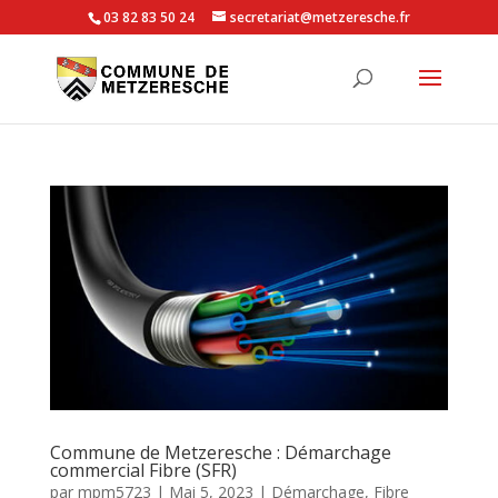
03 82 83 50 24
secretariat@metzeresche.fr
Commune de Metzeresche : Démarchage
commercial Fibre (SFR)
par
mpm5723
|
Mai 5, 2023
|
Démarchage
,
Fibre