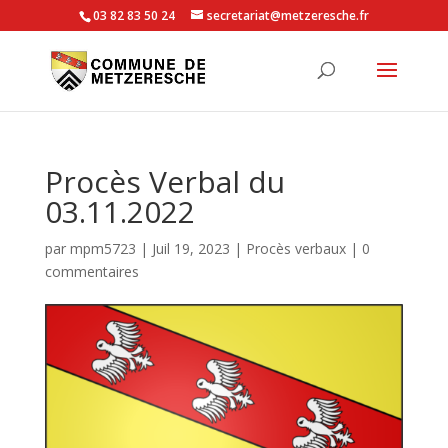
03 82 83 50 24
secretariat@metzeresche.fr
Procès Verbal du
03.11.2022
par
mpm5723
|
Juil 19, 2023
|
Procès verbaux
|
0
commentaires