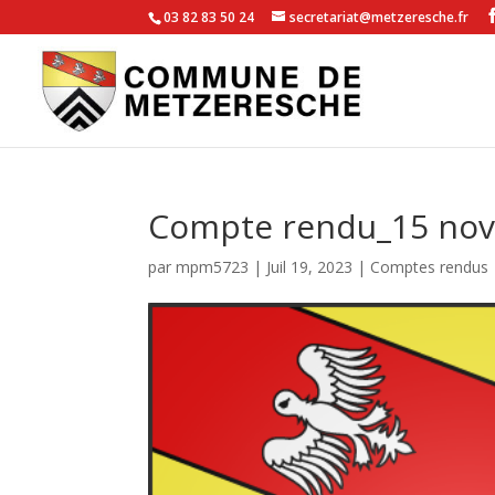
03 82 83 50 24
secretariat@metzeresche.fr
Compte rendu_15 no
par
mpm5723
|
Juil 19, 2023
|
Comptes rendus