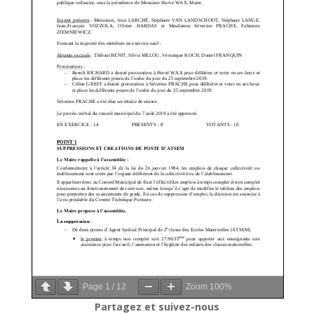
Page
1
/
12
Zoom
100%
Partagez et suivez-nous