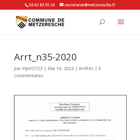
03 82 83 50 24
secretariat@metzeresche.fr
Arrt_n35-2020
par
mpm5723
|
Mai 10, 2023
|
Arrêtés
|
0
commentaires